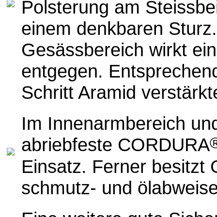
Polsterung
am Steissbei
einem denkbaren Sturz
Gesässbereich wirkt ei
entgegen. Entsprechend
Schritt Aramid verstärk
I
m Innenarmbereich un
abriebfeste
CORDURA
Einsatz. Ferner besit
schmutz- und ölabweise