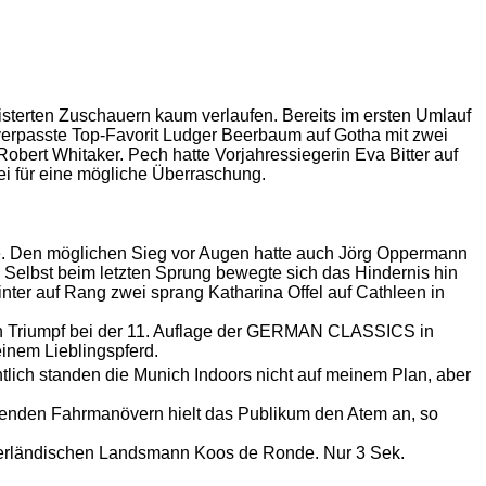
sterten Zuschauern kaum verlaufen. Bereits im ersten Umlauf
, verpasste Top-Favorit Ludger Beerbaum auf Gotha mit zwei
obert Whitaker. Pech hatte Vorjahressiegerin Eva Bitter auf
rei für eine mögliche Überraschung.
ke. Den möglichen Sieg vor Augen hatte auch Jörg Oppermann
! Selbst beim letzten Sprung bewegte sich das Hindernis hin
nter auf Rang zwei sprang Katharina Offel auf Cathleen in
nen Triumpf bei der 11. Auflage der GERMAN CLASSICS in
inem Lieblingspferd.
lich standen die Munich Indoors nicht auf meinem Plan, aber
ssenden Fahrmanövern hielt das Publikum den Atem an, so
derländischen Landsmann Koos de Ronde. Nur 3 Sek.