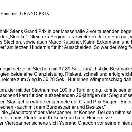
ell Hannover GRAND PRIX
nik Stiens Grand Prix in der Messehalle 2 vor tausenden begei
 der „Strecke“. Gleich zu Beginn, als zweiter Reiter im Parcour
das Stechen, sowie auch Marco Kutscher, Katrin Eckermann und R
er“ am letzten Hindernis für ihr Ausscheiden. So war der Weg f
idegirl setzte im Stechen mit 37.89 Sek. zunächst die Bestmar
gten beide eine Glanzleistung. Riskant, schnell und erfolgreich
es reichte zum Sieg in 36.28 Sek.. Nur einen Wimpernschlag dahi
nn, der mit der Startnummer 100 ins Turnier ging, konnte sei
aschend kam für den aufstrebenden 26-jährigen der Sieg auf se
n Start gehen würde entgegnete der Grand Prix Sieger: "Eigent
rechen - auch mit dem Bundestrainer und Besitzer."
die „Gladiatoren“ der Vierspänner ihr Können. Bei den mitrei
n die Teams Pferde und Kutsche durch die Hindernisse.
er Vierspänner sicherte sich Ysbrand Chardon vor seinem nie