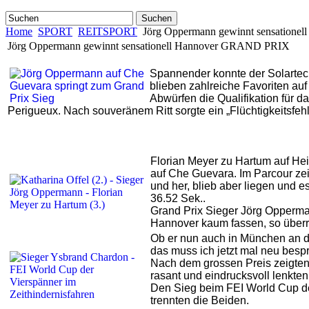
Suchen
Home
SPORT
REITSPORT
Jörg Oppermann gewinnt sensation
Jörg Oppermann gewinnt sensationell Hannover GRAND PRIX
Spannender konnte der Solartech
blieben zahlreiche Favoriten auf
Abwürfen die Qualifikation für 
Perigueux. Nach souveränem Ritt sorgte ein „Flüchtigkeitsfehl
Florian Meyer zu Hartum auf He
auf Che Guevara. Im Parcour zei
und her, blieb aber liegen und 
36.52 Sek..
Grand Prix Sieger Jörg Opperma
Hannover kaum fassen, so überr
Ob er nun auch in München an de
das muss ich jetzt mal neu besp
Nach dem grossen Preis zeigten 
rasant und eindrucksvoll lenkte
Den Sieg beim FEI World Cup d
trennten die Beiden.