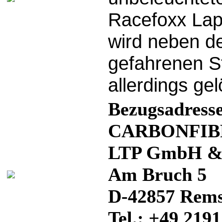
Racefoxx Lap
wird neben de
gefahrenen S
allerdings ge
Bezugsadresse
CA
LTP
A
D-42857 Rems
Tel.: +49 219