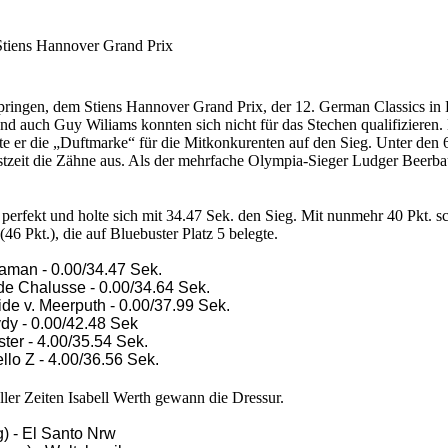
Stiens Hannover Grand Prix
pringen, dem Stiens Hannover Grand Prix, der 12. German Classics in H
nd auch Guy Wiliams konnten sich nicht für das Stechen qualifizieren. 
etzte er die „Duftmarke“ für die Mitkonkurenten auf den Sieg. Unter de
estzeit die Zähne aus. Als der mehrfache Olympia-Sieger Ludger Beerba
 perfekt und holte sich mit 34.47 Sek. den Sieg.
Mit nunmehr 40 Pkt. s
46 Pkt.), die auf Bluebuster Platz 5 belegte.
haman -
0.00/
34.47 Sek.
f de Chalusse -
0.00/
34.64 Sek.
Side v. Meerputh -
0.00/
37.99 Sek.
ydy -
0.00/
42.48 Sek
ter - 4.00/35.54 Sek.
llo Z - 4.00/36.56 Sek.
aller Zeiten Isabell Werth gewann die Dressur.
) - El Santo Nrw