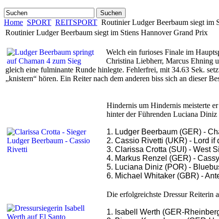
Suchen
Home
SPORT
REITSPORT
Routinier Ludger Beerbaum siegt im 
Routinier Ludger Beerbaum siegt im Stiens Hannover Grand Prix
Welch ein furioses Finale im Haupts
Christina Liebherr, Marcus Ehning u
gleich eine fulminante Runde hinlegte. Fehlerfrei, mit 34.63 Sek. s
„knistern“ hören.
Ein Reiter nach dem anderen biss sich an dieser B
Hindernis um Hindernis meisterte er
hinter der Führenden Luciana Diniz (
1. Ludger Beerbaum (GER) - C
2. Cassio Rivetti (UKR) - Lord i
3. Clarissa Crotta (SUI) - West 
4. Markus Renzel (GER) - Cass
5. Luciana Diniz (POR) - Bluebus
6. Michael Whitaker (GBR) - Ante
Die erfolgreichste Dressur Reiterin 
1. Isabell Werth (GER-Rheinberg