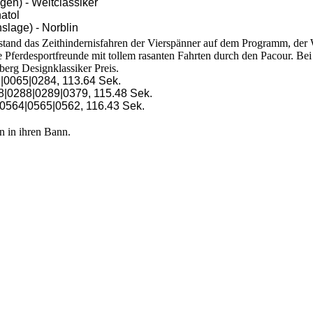
en) - Weltclassiker
atol
lage) - Norblin
stand das Zeithindernisfahren der Vierspänner auf dem Programm, de
 Pferdesportfreunde mit tollem rasanten Fahrten durch den Pacour. Be
erg Designklassiker Preis.
1|0065|0284, 113.64 Sek.
8|0288|0289|0379, 115.48 Sek.
0564|0565|0562, 116.43 Sek.
n in ihren Bann.