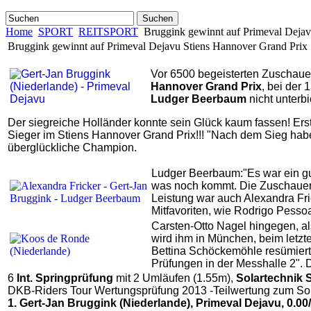
Suchen
Home
SPORT
REITSPORT
Bruggink gewinnt auf Primeval Dejav
Bruggink gewinnt auf Primeval Dejavu Stiens Hannover Grand Prix
Vor 6500 begeisterten Zuschauer
Hannover Grand Prix
, bei der 
Ludger Beerbaum
nicht unterbi
Der siegreiche Holländer konnte sein Glück kaum fassen! Er
Sieger im Stiens Hannover Grand Prix!!! "Nach dem Sieg habe 
überglückliche Champion.
Ludger Beerbaum:"Es war ein gut
was noch kommt. Die Zuschauer 
Leistung war auch Alexandra Fri
Mitfavoriten, wie Rodrigo Pessoa
Carsten-Otto Nagel hingegen, al
wird ihm in München, beim letzt
Bettina Schöckemöhle resümierte
Prüfungen in der Messhalle 2". D
6
Int. Springprüfung
mit 2 Umläufen (1.55m),
Solartechnik 
DKB-Riders Tour Wertungsprüfung 2013 -Teilwertung zum Sol
1. Gert-Jan Bruggink (Niederlande), Primeval Dejavu, 0.00/