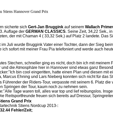
u Stiens Hannover Grand Prix
n sicherte sich
Gert-Jan Bruggink
auf seinem
Wallach Prime
13. Auflage der
GERMAN CLASSICS
. Seine Zeit, 34,22 Sek., i
eten, der mit Chaman 4 ( 33,32 Sek.) auf Platz 2 landete. Das S
st im Juli wurde Bruggink Vater einer Tochter, dann der Sieg 
ich sofort mit meiner Frau Pia telefoniert und werde auch heut
es Stechen, schneller ging es nicht, doch bin ich mit meinem Pf
und die Atmosphäre hier in Hannover sind etwas ganz Besondere
cker:"Ich bin cool eingeritten, hatte einen Plan und diesen mi
, Marcus Ehning und Lars Nieberg konnten sich nicht für das St
s Führender der Riders-Tour, verpasste mit seinem 6. Platz die
en Springen der Tour, kaum noch zu nehmen sein.
:"Alle Tage waren toll, alles war top und lief reibungslos. Ins
ie Reitsportfreunde freuen sich bereits auf Dressur, Springreit
Stiens Grand Prix
artechnik Stiens Nordcup 2013-:
32.44 Fehler/Zeit;