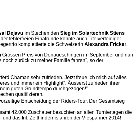
val Dejavu
im Stechen den
Sieg im Solartechnik Stiens
n der fehlerfreien Finalrunde konnte auch Titelverteidiger
iegertrio komplettierte die Schweizerin
Alexandra Fricker
.
beim Grossen Preis von Donaueschingen im September und nun
e noch zurück zu meiner Familie fahren", so der
erd Chaman sehr zufrieden. Jetzt freue ich mich auf alles
s und immer ein Highlight". Äusserst zufrieden ihrer
t einem guten Grundtempo durchgezogen!".
echen qualifizieren.
 vorzeitige Entscheidung der Riders-Tour. Der Gesamtsieg
gesamt 42.000 Zuschauer besuchten an allen Turniertagen die
en und das Int. Zeithindernisfahren der Viespänner 2014!