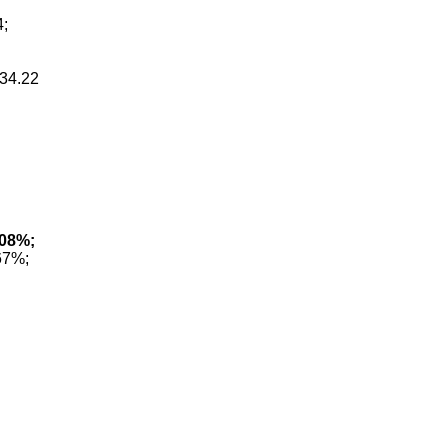
4;
/34.22
708%;
67%;