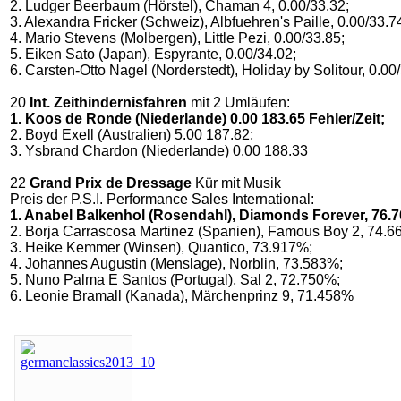
2. Ludger Beerbaum (Hörstel), Chaman 4, 0.00/33.32;
3. Alexandra Fricker (Schweiz), Albfuehren's Paille, 0.00/33.7
4. Mario Stevens (Molbergen), Little Pezi, 0.00/33.85;
5. Eiken Sato (Japan), Espyrante, 0.00/34.02;
6. Carsten-Otto Nagel (Norderstedt), Holiday by Solitour, 0.00
20
Int. Zeithindernisfahren
mit 2 Umläufen:
1. Koos de Ronde (Niederlande) 0.00 183.65 Fehler/Zeit;
2. Boyd Exell (Australien) 5.00 187.82;
3. Ysbrand Chardon (Niederlande) 0.00 188.33
22
Grand Prix de Dressage
Kür mit Musik
Preis der P.S.I. Performance Sales International:
1. Anabel Balkenhol (Rosendahl), Diamonds Forever, 76.
2. Borja Carrascosa Martinez (Spanien), Famous Boy 2, 74.6
3. Heike Kemmer (Winsen), Quantico, 73.917%;
4. Johannes Augustin (Menslage), Norblin, 73.583%;
5. Nuno Palma E Santos (Portugal), Sal 2, 72.750%;
6. Leonie Bramall (Kanada), Märchenprinz 9, 71.458%